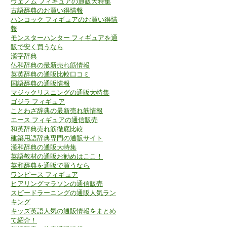
ヴェノム フィギュアの通販大特集
古語辞典のお買い得情報
ハンコック フィギュアのお買い得情
報
モンスターハンター フィギュアを通
販で安く買うなら
漢字辞典
仏和辞典の最新売れ筋情報
英英辞典の通販比較口コミ
国語辞典の通販情報
マジックリスニングの通販大特集
ゴジラ フィギュア
ことわざ辞典の最新売れ筋情報
エース フィギュアの通信販売
和英辞典売れ筋徹底比較
建築用語辞典専門の通販サイト
漢和辞典の通販大特集
英語教材の通販お勧めはここ！
英和辞典を通販で買うなら
ワンピース フィギュア
ヒアリングマラソンの通信販売
スピードラーニングの通販人気ラン
キング
キッズ英語人気の通販情報をまとめ
て紹介！