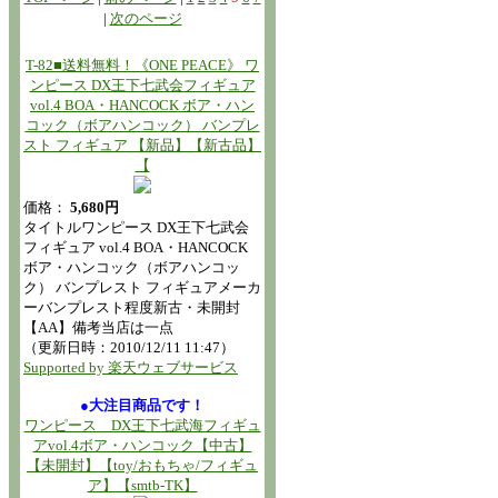
|
次のページ
T-82■送料無料！《ONE PEACE》 ワ
ンピース DX王下七武会フィギュア
vol.4 BOA・HANCOCK ボア・ハン
コック（ボアハンコック） バンプレ
スト フィギュア 【新品】【新古品】
【
価格：
5,680円
タイトルワンピース DX王下七武会
フィギュア vol.4 BOA・HANCOCK
ボア・ハンコック（ボアハンコッ
ク） バンプレスト フィギュアメーカ
ーバンプレスト程度新古・未開封
【AA】備考当店は一点
（更新日時：2010/12/11 11:47）
Supported by 楽天ウェブサービス
●大注目商品です！
ワンピース DX王下七武海フィギュ
アvol.4ボア・ハンコック【中古】
【未開封】【toy/おもちゃ/フィギュ
ア】【smtb-TK】