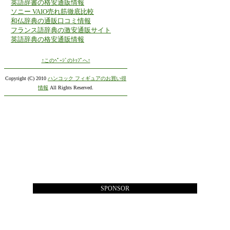
英語辞書の格安通販情報
ソニー VAIO売れ筋徹底比較
和仏辞典の通販口コミ情報
フランス語辞典の激安通販サイト
英語辞典の格安通販情報
↑このﾍﾟｰｼﾞのﾄｯﾌﾟへ↑
Copyright (C) 2010
ハンコック フィギュアのお買い得
情報
All Rights Reserved.
SPONSOR