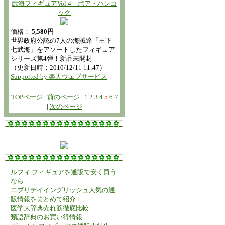
武海フィギュアVol.4 ボア・ハンコ
ック
価格：
5,580円
世界政府公認の7人の海賊達「王下
七武海」をアソートしたフィギュア
シリーズ第4弾！新品未開封
（更新日時：2010/12/11 11:47）
Supported by 楽天ウェブサービス
TOPページ
|
前のページ
|
1
2
3
4
5
6
7
|
次のページ
ルフィ フィギュアを通販で安く買う
なら
エブリデイイングリッシュ人気の通
販情報をまとめて紹介！
医学大辞典売れ筋徹底比較
類語辞典のお買い得情報