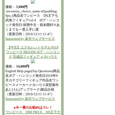
価格：
5,980円
.inventory_choice_name td{padding:
4px;}商品名ワンピース DX王下七
武海フィギュアvol.4 ボア・ハンコ
ック発売日-状態中古・箱未開封※あ
くまでも一度人手に渡
（更新日時：2010/12/11 11:47）
Supported by 楽天ウェブサービス
【中古】エクセレントモデル P.O.P
ワンピース NEO-DX ボア・ハンコッ
ク 完成品フィギュア メガハウス
価格：
14,000円
English Help page(Top Questions)商品
名ボア・ハンコック発売日2010年9
月カテゴリーフィギュア作品名ワン
ピースメーカーメガハウス原型製作
あじけん(アップラーク)製品仕様
（更新日時：2010/12/11 11:47）
Supported by 楽天ウェブサービス
●今一番のお勧めはコレ！
ワンピース ONE PIECE DX王下七